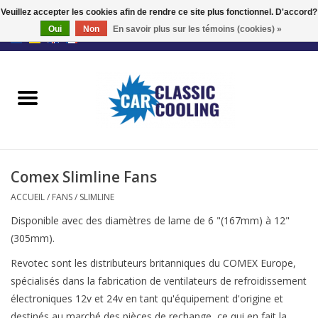
Veuillez accepter les cookies afin de rendre ce site plus fonctionnel. D'accord?
Oui
Non
En savoir plus sur les témoins (cookies) »
EUR
/
GBP
0 Articles - €0,00
Accueil
Kits complets
Fans
Comex Slimline Fans
Le régulateur
ACCUEIL
/
FANS
/
SLIMLINE
Disponible avec des diamètres de lame de 6 "(167mm) à 12"
Accessoires
(305mm).
Revotec sont les distributeurs britanniques du COMEX Europe,
Offre
spécialisés dans la fabrication de ventilateurs de refroidissement
électroniques 12v et 24v en tant qu'équipement d'origine et
destinés au marché des pièces de rechange, ce qui en fait la