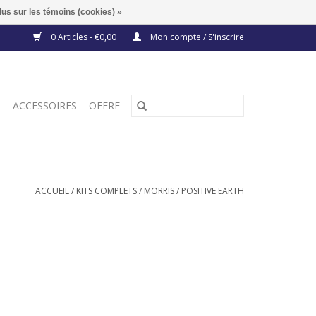
lus sur les témoins (cookies) »
0 Articles - €0,00
Mon compte / S'inscrire
R
ACCESSOIRES
OFFRE
ACCUEIL
/
KITS COMPLETS
/
MORRIS
/
POSITIVE EARTH