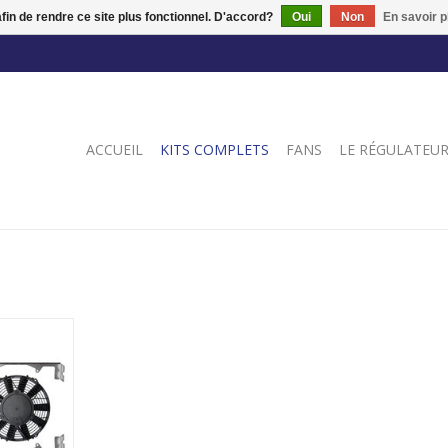
afin de rendre ce site plus fonctionnel. D'accord?
Oui
Non
En savoir p
ACCUEIL
KITS COMPLETS
FANS
LE RÉGULATEU
ur de
dernisé,
tre Morris
NIER