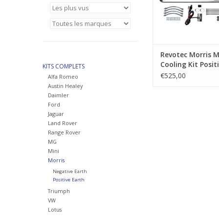
Revotec Morris M
Cooling Kit Posit
KITS COMPLETS
€525,00
Alfa Romeo
Austin Healey
Daimler
Ford
Jaguar
Land Rover
Range Rover
MG
Mini
Morris
Negative Earth
Positive Earth
Triumph
VW
Lotus