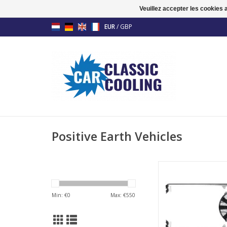
Veuillez accepter les cookies 
EUR
/
GBP
Positive Earth Vehicles
Kit de ventilate
refroidissement mo
spécialement pour vo
Min: €
0
Max: €
550
Minor !
AJOUTER AU PA