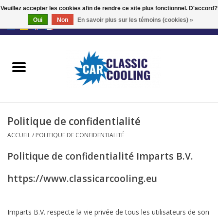
Veuillez accepter les cookies afin de rendre ce site plus fonctionnel. D'accord?
Oui
Non
En savoir plus sur les témoins (cookies) »
EUR
/
GBP
0 Articles - €0,00
Accueil
Kits complets
Fans
Politique de confidentialité
Le régulateur
ACCUEIL
/
POLITIQUE DE CONFIDENTIALITÉ
Politique de confidentialité Imparts B.V.
Accessoires
https://www.classicarcooling.eu
Offre
Imparts B.V. respecte la vie privée de tous les utilisateurs de son