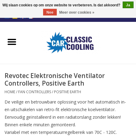
Wij slaan cookies op om onze website te verbeteren. Is dat akkoord?
Ja
Nee
Meer over cookies »
EUR
/
GBP
0 Artikelen - €0,00
Home
Retrofit Fan Kit
Ventilatoren
Revotec Elektronische Ventilator
Fan Controllers
Controllers, Positive Earth
HOME
/
FAN CONTROLLERS
/
POSITIVE EARTH
Accessoires
De veilige en betrouwbare oplossing voor het automatisch in-
en uitschakelen van retro-fit elektronische koelventilator.
Offerte
Eenvoudig geïnstalleerd in een radiatorslang zonder lekken!
Binnen enkele minuten gemonteerd.
Variabel met een temperatuurregelbereik van 70C - 120C.