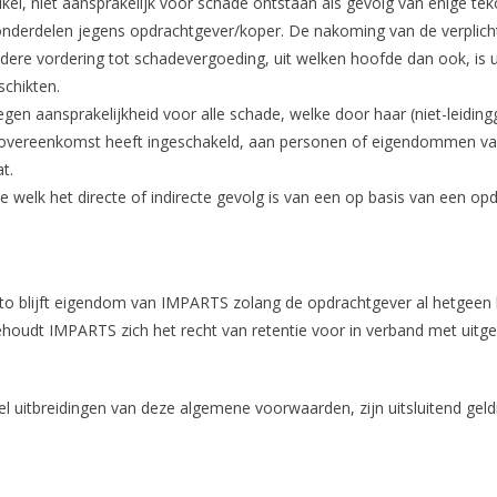
tikel, niet aansprakelijk voor schade ontstaan als gevolg van enige t
onderdelen jegens opdrachtgever/koper. De nakoming van de verplichti
dere vordering tot schadevergoeding, uit welken hoofde dan ook, is ui
chikten.
egen aansprakelijkheid voor alle schade, welke door haar (niet-leidin
povereenkomst heeft ingeschakeld, aan personen of eigendommen va
t.
e welk het directe of indirecte gevolg is van een op basis van een
to blijft eigendom van IMPARTS zolang de opdrachtgever al hetgeen
behoudt IMPARTS zich het recht van retentie voor in verband met uitge
uitbreidingen van deze algemene voorwaarden, zijn uitsluitend geldig i