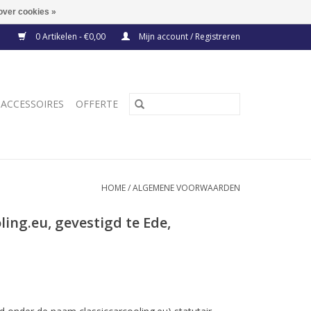
over cookies »
0 Artikelen - €0,00
Mijn account / Registreren
ACCESSOIRES
OFFERTE
HOME
/
ALGEMENE VOORWAARDEN
ng.eu, gevestigd te Ede,