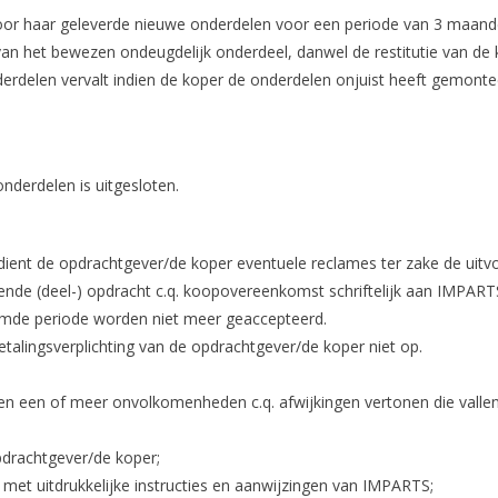
oor haar geleverde nieuwe onderdelen voor een periode van 3 maande
van het bewezen ondeugdelijk onderdeel, danwel de restitutie van de
rdelen vervalt indien de koper de onderdelen onjuist heeft gemontee
onderdelen is uitgesloten.
en dient de opdrachtgever/de koper eventuele reclames ter zake de u
ffende (deel-) opdracht c.q. koopovereenkomst schriftelijk aan IMPAR
emde periode worden niet meer geaccepteerd.
talingsverplichting van de opdrachtgever/de koper niet op.
een of meer onvolkomenheden c.q. afwijkingen vertonen die vallen bi
pdrachtgever/de koper;
 met uitdrukkelijke instructies en aanwijzingen van IMPARTS;