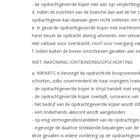
- de opdrachtgever/de koper niet aan zijn verplichtin
d. Indien de inzichten van de branche dan wel de ter
opdrachtgever kan daaraan geen recht ontlenen om t
e. In geval de opdrachtgever/de koper met inachtnem
harer keuze de opdracht alsnog uitvoeren, een vervan
niet vatbaar voor overdracht, noch voor overgang va
f. Indien buiten de boven omschreven gevallen aan ee
NIET-NAKOMING /ONTBINDING/OPSCHORTING
a. IMPARTS is bevoegd de opdracht/de koopovereenkom
schorten, zulks onverminderd de haar overigens toe
- de opdrachtgever/de koper in strijd handelt met en
- de opdrachtgever/de koper overlijdt, surseance van b
- het bedrijf van de opdrachtgever/de koper wordt stil
- een onderhands akkoord wordt aangeboden;
- op enig vermogensbestanddeel van de opdrachtgeve
- ingevolge de daartoe strekkende bepalingen van d
deze gevallen is iedere vordering op de opdrachtgev