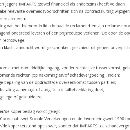
gen jegens IMPARTS (zowel financieel als anderszins) heeft voldaan.
 zake relevante overheidsvoorschriften zich na contractsluiting wijzi
e reclameren.
ing van het hiervoor in lid a bepaalde reclameert en zijn reclame 
gend onderdeel leveren of een prijsreductie verlenen. De door de op
n rechtswege.
n klacht aandacht wordt geschonken, geschiedt dit geheel onverplich
st met onmiddellijke ingang, zonder rechtelijke tussenkomst, geheel
komende rechten (op nakoming en/of schadevergoeding), indien:
ige bepaling van de opdracht/de overeenkomst tussen partijen;
etaling aanvraagt of aangifte tot faillietverklaring doet;
gelegd of geliquideerd;
r/de koper beslag wordt gelegd;
e Coördinatiewet Sociale Verzekeringen en de Invorderingswet 1990 
er/de koper terstond opeisbaar, zonder dat IMPARTS tot schadevergo