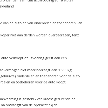
nder de naam classiccarcooling.eu) statutair
lderland.
ie van de auto en van onderdelen en toebehoren van
koper niet aan derden worden overgedragen, tenzij
auto verkoopt of uitvoering geeft aan een
laadvermogen niet meer bedraagt dan 3.500 kg;
gebruikte) onderdelen en toebehoren voor de auto;
erdelen en toebehoren voor de auto koopt;
r aanvaarding is gesteld - van kracht gedurende de
 na ontvangst van de opdracht c.q.de