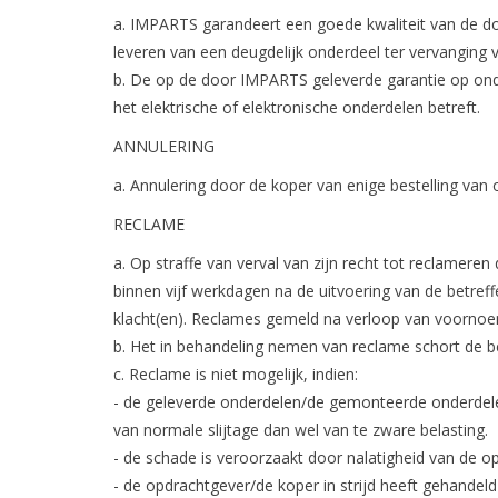
a. IMPARTS garandeert een goede kwaliteit van de d
leveren van een deugdelijk onderdeel ter vervanging 
b. De op de door IMPARTS geleverde garantie op onde
het elektrische of elektronische onderdelen betreft.
ANNULERING
a. Annulering door de koper van enige bestelling van 
RECLAME
a. Op straffe van verval van zijn recht tot reclamer
binnen vijf werkdagen na de uitvoering van de betre
klacht(en). Reclames gemeld na verloop van voorno
b. Het in behandeling nemen van reclame schort de be
c. Reclame is niet mogelijk, indien:
- de geleverde onderdelen/de gemonteerde onderdelen 
van normale slijtage dan wel van te zware belasting.
- de schade is veroorzaakt door nalatigheid van de o
- de opdrachtgever/de koper in strijd heeft gehandeld