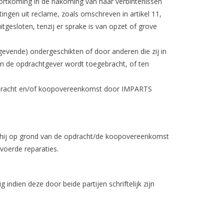
ekortkoming in de nakoming van haar verbintenissen
ngen uit reclame, zoals omschreven in artikel 11,
tgesloten, tenzij er sprake is van opzet of grove
ggevende) ondergeschikten of door anderen die zij in
n de opdrachtgever wordt toegebracht, of ten
 opdracht en/of koopovereenkomst door IMPARTS
 hij op grond van de opdracht/de koopovereenkomst
voerde reparaties.
ndien deze door beide partijen schriftelijk zijn