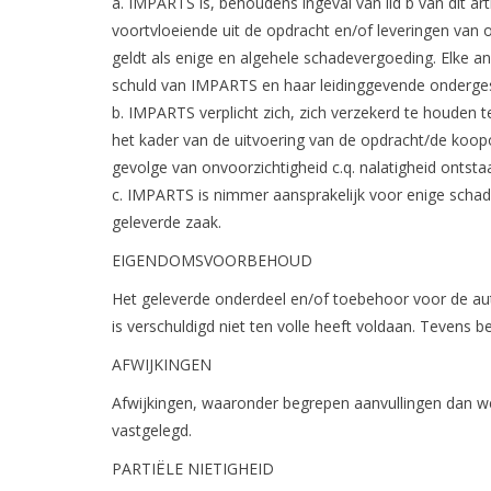
a. IMPARTS is, behoudens ingeval van lid b van dit ar
voortvloeiende uit de opdracht en/of leveringen van 
geldt als enige en algehele schadevergoeding. Elke an
schuld van IMPARTS en haar leidinggevende onderges
b. IMPARTS verplicht zich, zich verzekerd te houden t
het kader van de uitvoering van de opdracht/de koo
gevolge van onvoorzichtigheid c.q. nalatigheid ontstaa
c. IMPARTS is nimmer aansprakelijk voor enige schad
geleverde zaak.
EIGENDOMSVOORBEHOUD
Het geleverde onderdeel en/of toebehoor voor de au
is verschuldigd niet ten volle heeft voldaan. Tevens 
AFWIJKINGEN
Afwijkingen, waaronder begrepen aanvullingen dan wel 
vastgelegd.
PARTIËLE NIETIGHEID