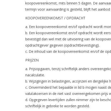
koopovereenkomst, mits binnen 5 dagen. De aanvaardin
termijn voor aanvaarding is gesteld, blijft het aanb
KOOPOVEREENKOMST / OPDRACHT
a. Een koopovereenkomst en/of opdracht wordt mondel
b. Een koopovereenkomst en/of opdracht wordt eerst 
bevestigd dan wel met de uitvoering van de koopover
opdrachtgever gegeven (opdrachtbevestiging).
c. De inhoud van de koopovereenkomst en/of de opd
PRIJZEN
a. Prijsopgaven, tenzij schriftelijk anders overeenge
nacalculatie.
b. Wijzigingen in belastingen, accijnzen en dergelijk
c. Onverminderd het bepaalde in lid b mogen naast de 
valutakoersen in de niet vast overeengekomen prijs
d. Opgegeven levertijden zullen nimmer zijn te bescho
schriftelijk in gebreke te worden gesteld.