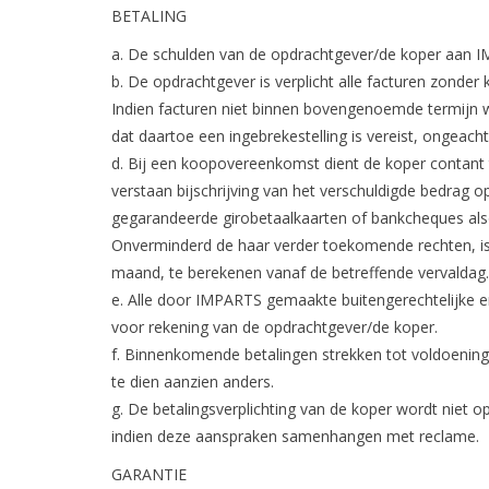
BETALING
a. De schulden van de opdrachtgever/de koper aan I
b. De opdrachtgever is verplicht alle facturen zonder
Indien facturen niet binnen bovengenoemde termijn w
dat daartoe een ingebrekestelling is vereist, ongeac
d. Bij een koopovereenkomst dient de koper contant t
verstaan bijschrijving van het verschuldigde bedrag 
gegarandeerde girobetaalkaarten of bankcheques alsoo
Onverminderd de haar verder toekomende rechten, i
maand, te berekenen vanaf de betreffende vervaldag.
e. Alle door IMPARTS gemaakte buitengerechtelijke en
voor rekening van de opdrachtgever/de koper.
f. Binnenkomende betalingen strekken tot voldoening
te dien aanzien anders.
g. De betalingsverplichting van de koper wordt niet
indien deze aanspraken samenhangen met reclame.
GARANTIE