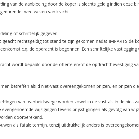
g van de aanbieding door de koper is slechts geldig indien deze bin
od gedurende twee weken van kracht.
ing of schriftelijk gegeven.
geacht rechtsgeldig tot stand te zijn gekomen nadat IMPARTS de koo
eenkomst c.q. de opdracht is begonnen. Een schriftelijke vastleggin
racht wordt bepaald door de offerte en/of de opdrachtbevestiging
komen betreffen altijd niet-vast overeengekomen prijzen, en prijzen d
e heffingen van overheidswege worden zowel in de vast als in de niet-
evengenoemde wijzigingen tevens prijsstijgingen als gevolg van wijzig
 worden doorberekend.
uwen als fatale termijn, tenzij uitdrukkelijk anders is overeengekomen