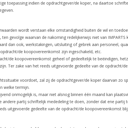
stige toepassing indien de opdrachtgever/de koper, na daartoe schrifte
egeven.
waarden wordt verstaan elke omstandigheid buiten de wil en toedoen
ten gevolge waarvan de nakoming redelijkerwijs niet van IMPARTS k
ard dan ook, werkstakingen, uitsluiting of gebrek aan personeel, qu
opdracht/de koopovereenkomst zijn ingeschakeld, etc.
cht/de koopovereenkomst geheel of gedeeltelijk te beëindigen, hetzij
ijn. Ter zake van het reeds uitgevoerde gedeelte van de opdracht/d
htssituatie voordoet, zal zij de opdrachtgever/de koper daarvan zo 
n welke termijn.
blijvend onmogelijk is, maar niet alsnog binnen één maand kan plaatsv
ndere partij schriftelijk mededeling te doen, zonder dat ene partij
ds uitgevoerde gedeelte van de opdracht/de koopovereenkomst blijf