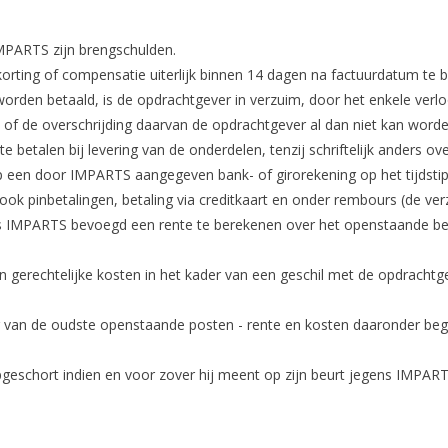
MPARTS zijn brengschulden.
 korting of compensatie uiterlijk binnen 14 dagen na factuurdatum te b
orden betaald, is de opdrachtgever in verzuim, door het enkele ver
ht of de overschrijding daarvan de opdrachtgever al dan niet kan word
e betalen bij levering van de onderdelen, tenzij schriftelijk ander
op een door IMPARTS aangegeven bank- of girorekening op het tijdstip
k pinbetalingen, betaling via creditkaart en onder rembours (de ver
s IMPARTS bevoegd een rente te berekenen over het openstaande be
 gerechtelijke kosten in het kader van een geschil met de opdrachtg
 van de oudste openstaande posten - rente en kosten daaronder begre
 opgeschort indien en voor zover hij meent op zijn beurt jegens IMPA