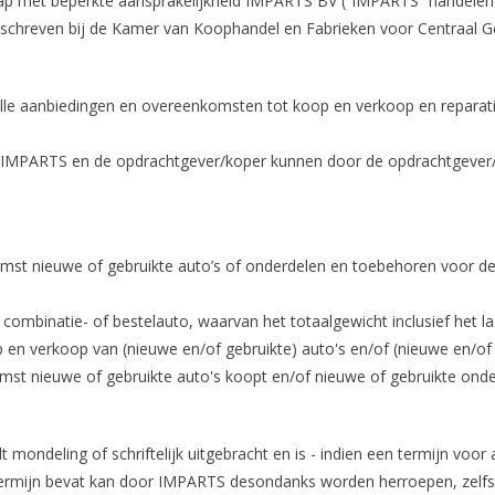
 met beperkte aansprakelijkheid IMPARTS BV (“IMPARTS” handelend o
schreven bij de Kamer van Koophandel en Fabrieken voor Centraal Ge
lle aanbiedingen en overeenkomsten tot koop en verkoop en reparat
n IMPARTS en de opdrachtgever/koper kunnen door de opdrachtgever/
st nieuwe of gebruikte auto’s of onderdelen en toebehoren voor de 
 combinatie- of bestelauto, waarvan het totaalgewicht inclusief het 
n verkoop van (nieuwe en/of gebruikte) auto's en/of (nieuwe en/of 
mst nieuwe of gebruikte auto's koopt en/of nieuwe of gebruikte ond
dt mondeling of schriftelijk uitgebracht en is - indien een termijn voo
 termijn bevat kan door IMPARTS desondanks worden herroepen, zelfs