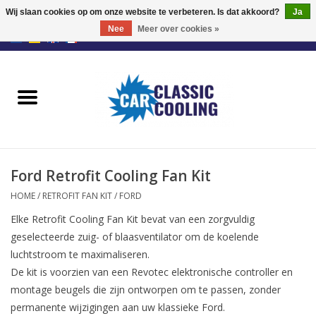
Wij slaan cookies op om onze website te verbeteren. Is dat akkoord?
Ja
Nee
Meer over cookies »
EUR
/
GBP
0 Artikelen - €0,00
Home
Retrofit Fan Kit
Ventilatoren
Ford Retrofit Cooling Fan Kit
Fan Controllers
HOME
/
RETROFIT FAN KIT
/
FORD
Elke Retrofit Cooling Fan Kit bevat van een zorgvuldig
Accessoires
geselecteerde zuig- of blaasventilator om de koelende
luchtstroom te maximaliseren.
Offerte
De kit is voorzien van een Revotec elektronische controller en
montage beugels die zijn ontworpen om te passen, zonder
permanente wijzigingen aan uw klassieke Ford.