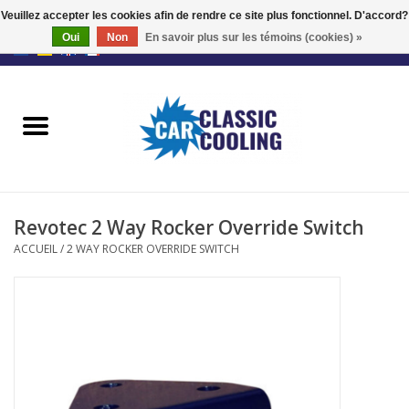
Veuillez accepter les cookies afin de rendre ce site plus fonctionnel. D'accord?
Oui
Non
En savoir plus sur les témoins (cookies) »
EUR
/
GBP
0 Articles - €0,00
Accueil
Kits complets
Fans
Revotec 2 Way Rocker Override Switch
Le régulateur
ACCUEIL
/
2 WAY ROCKER OVERRIDE SWITCH
Accessoires
Offre