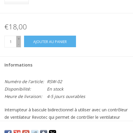
€18,00
+
AJOUTER AU PANIER
-
Informations
Numéro de l'article:
RSW-02
Disponibilité:
En stock
Heure de livraison:
4-5 jours ouvrables
Interrupteur à bascule bidirectionnel à utiliser avec un contrôleur
de ventilateur Revotec qui permet de contrôler le ventilateur
manuellement ou automatiquement. Vous permet d'écraser
votre contrôleur. Contenu : interrupteur à bascule Support de