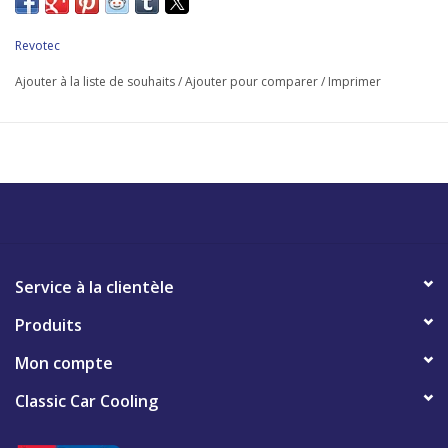
montage anodisé noir Autocollants de style rétro et moderne
cblage boucles vis Schéma de connexion
Revotec
Ajouter à la liste de souhaits
/
Ajouter pour comparer
/
Imprimer
Service à la clientèle
Produits
Mon compte
Classic Car Cooling