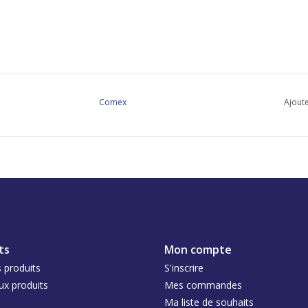
Comex
Ajoute
ts
Mon compte
 produits
S'inscrire
x produits
Mes commandes
Ma liste de souhaits