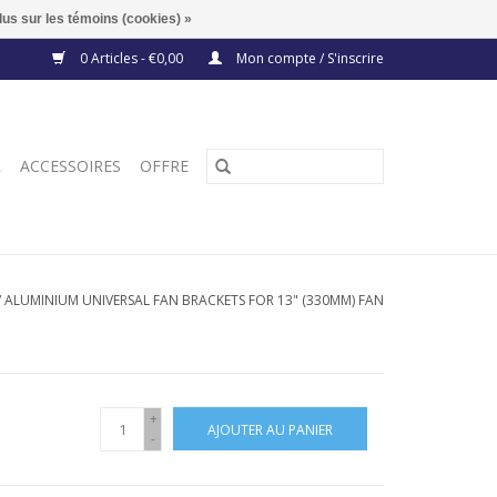
lus sur les témoins (cookies) »
0 Articles - €0,00
Mon compte / S'inscrire
R
ACCESSOIRES
OFFRE
/
ALUMINIUM UNIVERSAL FAN BRACKETS FOR 13" (330MM) FAN
+
AJOUTER AU PANIER
-