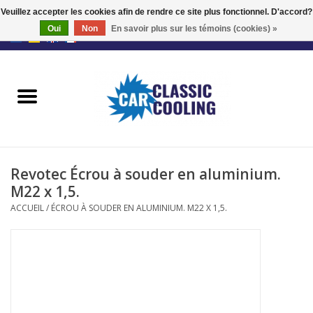
Veuillez accepter les cookies afin de rendre ce site plus fonctionnel. D'accord?
Oui
Non
En savoir plus sur les témoins (cookies) »
EUR
/
GBP
0 Articles - €0,00
Accueil
Kits complets
Fans
Revotec Écrou à souder en aluminium.
Le régulateur
M22 x 1,5.
ACCUEIL
/
ÉCROU À SOUDER EN ALUMINIUM. M22 X 1,5.
Accessoires
Offre