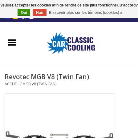
Veuillez accepter les cookies afin de rendre ce site plus fonctionnel. D'accord?
Oui
Non
En savoir plus sur les témoins (cookies) »
EUR
/
GBP
0 Articles - €0,00
Accueil
Kits complets
Fans
Revotec MGB V8 (Twin Fan)
Le régulateur
ACCUEIL
/
MGB V8 (TWIN FAN)
Accessoires
Offre