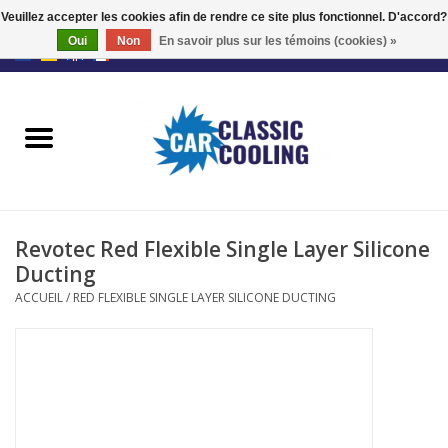
Veuillez accepter les cookies afin de rendre ce site plus fonctionnel. D'accord?
Oui
Non
En savoir plus sur les témoins (cookies) »
EUR
/
GBP
0 Articles - €0,00
Accueil
Kits complets
Fans
Revotec Red Flexible Single Layer Silicone
Le régulateur
Ducting
ACCUEIL
/
RED FLEXIBLE SINGLE LAYER SILICONE DUCTING
Accessoires
Offre