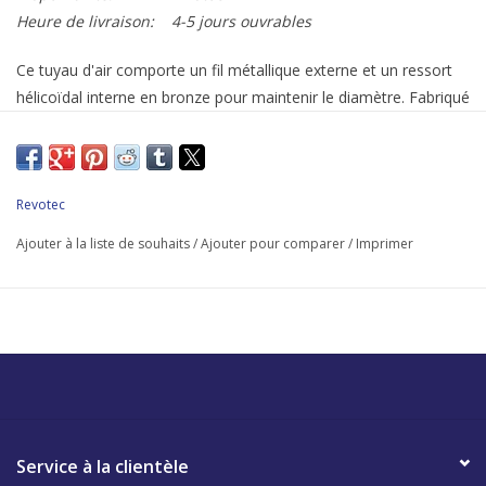
Heure de livraison:
4-5 jours ouvrables
Ce tuyau d'air comporte un fil métallique externe et un ressort
hélicoïdal interne en bronze pour maintenir le diamètre. Fabriqué
à partir de silicone spécialement formulé qui est extrêmement
durable et résistant à l'usure. Tous ces tuyaux d'air sont conçus
pour maintenir la résistance de l'air au minimum.Ce tuyau d'air
est destiné à des températures de fonctionnement : -80 + 310
Revotec
°C.Donc pour le refroidissement et pour le chauffage dans les
Ajouter à la liste de souhaits
/
Ajouter pour comparer
/
Imprimer
véhicules et les installations techniques. Prix au mètre, fourni en
longueurs jusqu'à un maximum de 4 mètres.
Service à la clientèle