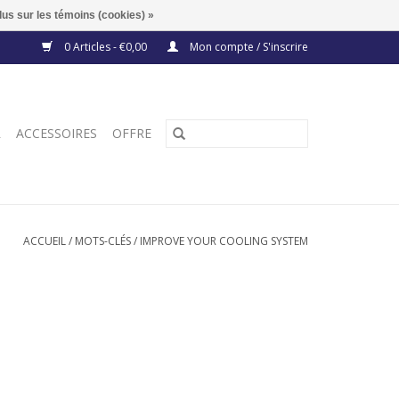
lus sur les témoins (cookies) »
0 Articles - €0,00
Mon compte / S'inscrire
R
ACCESSOIRES
OFFRE
ACCUEIL
/
MOTS-CLÉS
/
IMPROVE YOUR COOLING SYSTEM