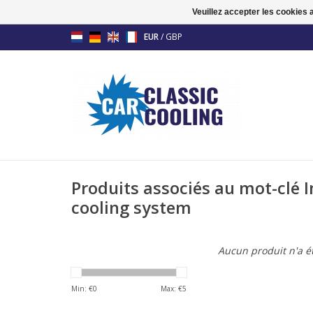
Veuillez accepter les cookies 
EUR
/
GBP
Produits associés au mot-clé 
cooling system
Aucun produit n'a ét
Min: €
0
Max: €
5