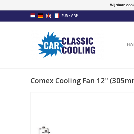
Wij slaan coo
EUR
/
GBP
HO
Comex Cooling Fan 12" (305m