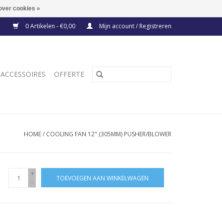
over cookies »
0 Artikelen - €0,00
Mijn account / Registreren
ACCESSOIRES
OFFERTE
HOME
/
COOLING FAN 12" (305MM) PUSHER/BLOWER
+
TOEVOEGEN AAN WINKELWAGEN
-