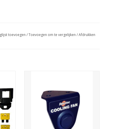
glijst toevoegen
/
Toevoegen om te vergelijken
/
Afdrukken
th
Cooling fan Rocker Override Switch
GEN
TOEVOEGEN AAN WINKELWAGEN