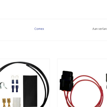
Comex
Aan verlan
voudige oplossing voor het aarden
Inline Fuse Kit - Negative Ear
van een COMEX-ventilator
TOEVOEGEN AAN WINKELWA
EVOEGEN AAN WINKELWAGEN