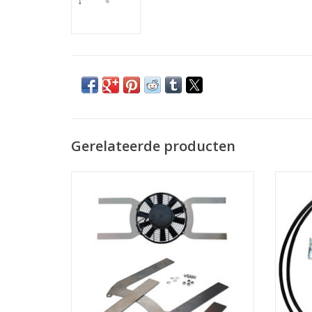
Gerelateerde producten
Steel Universal Fan Brackets for 12"
De een
(305mm) Fan
TOEVOEGEN AAN WINKELWAGEN
TO