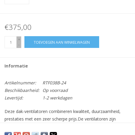
€375,00
+
TOEVOEGEN AAN WINKELWAGEN
-
Informatie
Artikelnummer:
RTF038B-24
Beschikbaarheid:
Op voorraad
Levertijd:
1-2 werkdagen
Deze dak-ventilatoren combineren kwaliteit, duurzaamheid,
prestaties met een zeer scherpe prijs.De ventilatoren zijn
lichtgewicht en hebben een hoog vermogen, ze profiteren van
afgedichte lagers en gebalanceerde bladen. Ze zijn