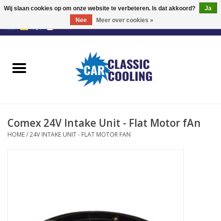
Wij slaan cookies op om onze website te verbeteren. Is dat akkoord?
Ja
Nee
Meer over cookies »
EUR
/
GBP
0 Artikelen - €0,00
Home
Retrofit Fan Kit
Ventilatoren
Comex 24V Intake Unit - Flat Motor fAn
Fan Controllers
HOME
/
24V INTAKE UNIT - FLAT MOTOR FAN
Accessoires
Offerte