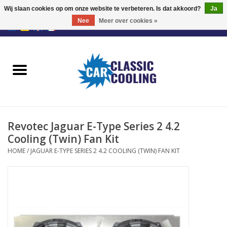
Wij slaan cookies op om onze website te verbeteren. Is dat akkoord?
Ja
Nee
Meer over cookies »
EUR
/
GBP
0 Artikelen - €0,00
Home
Retrofit Fan Kit
Ventilatoren
Revotec Jaguar E-Type Series 2 4.2
Fan Controllers
Cooling (Twin) Fan Kit
HOME
/
JAGUAR E-TYPE SERIES 2 4.2 COOLING (TWIN) FAN KIT
Accessoires
Offerte