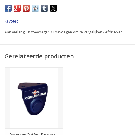
*2 x 10" (255 mm) krachtige Comex zuigende ventilator
*Lasergesneden geanodiseerde ventilatorbevestigingsbeugels
Revotec
*35 mm Revotec elektronische ventilatorcontroller
Aan verlanglijst toevoegen
/
Toevoegen om te vergelijken
/
Afdrukken
*Bedrading en zekering
*Bouten & fittingen
Gerelateerde producten
*Montage-instructies
Let op: Revotec Retrofit-koelsets zijn ontworpen voor gebruik
met standaard ongewijzigde voertuigen.
Revotec 2 Way Rocker