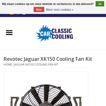
Wij slaan cookies op om onze website te verbeteren. Is dat akkoord?
Ja
Nee
Meer over cookies »
EUR
/
GBP
0 Artikelen - €0,00
Home
Retrofit Fan Kit
Ventilatoren
Revotec Jaguar XK150 Cooling Fan Kit
Fan Controllers
HOME
/
JAGUAR XK150 COOLING FAN KIT
Accessoires
Offerte