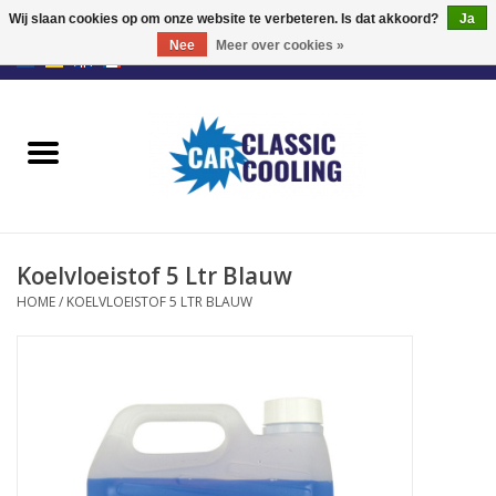
Wij slaan cookies op om onze website te verbeteren. Is dat akkoord?
Ja
Nee
Meer over cookies »
EUR
/
GBP
0 Artikelen - €0,00
Home
Retrofit Fan Kit
Ventilatoren
Koelvloeistof 5 Ltr Blauw
Fan Controllers
HOME
/
KOELVLOEISTOF 5 LTR BLAUW
Accessoires
Offerte