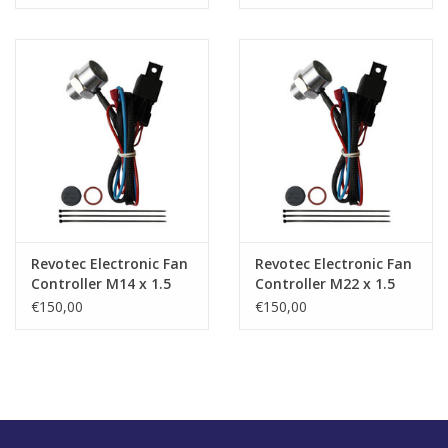
Revotec Electronic Fan
Revotec Electronic Fan
Controller M14 x 1.5
Controller M22 x 1.5
External Thread
External Thread
€150,00
€150,00