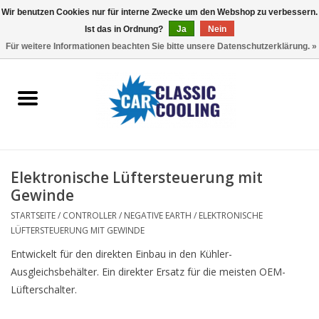
Wir benutzen Cookies nur für interne Zwecke um den Webshop zu verbessern.
Ist das in Ordnung?
Ja
Nein
EUR
/
GBP
0 Artikel - €0,00
Für weitere Informationen beachten Sie bitte unsere Datenschutzerklärung. »
Startseite
Komplette Kits
Fans
Elektronische Lüftersteuerung mit
Controller
Gewinde
STARTSEITE
/
CONTROLLER
/
NEGATIVE EARTH
/
ELEKTRONISCHE
Accessoires
LÜFTERSTEUERUNG MIT GEWINDE
Entwickelt für den direkten Einbau in den Kühler-
Angebot
Ausgleichsbehälter. Ein direkter Ersatz für die meisten OEM-
Lüfterschalter.