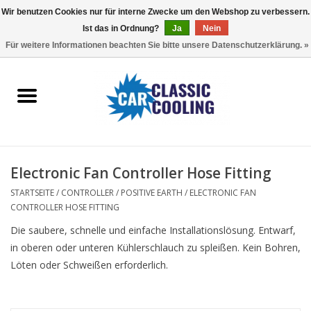
Wir benutzen Cookies nur für interne Zwecke um den Webshop zu verbessern.
Ist das in Ordnung?
Ja
Nein
EUR
/
GBP
0 Artikel - €0,00
Für weitere Informationen beachten Sie bitte unsere Datenschutzerklärung. »
Startseite
Komplette Kits
Fans
Electronic Fan Controller Hose Fitting
Controller
STARTSEITE
/
CONTROLLER
/
POSITIVE EARTH
/
ELECTRONIC FAN
CONTROLLER HOSE FITTING
Accessoires
Die saubere, schnelle und einfache Installationslösung. Entwarf,
in oberen oder unteren Kühlerschlauch zu spleißen. Kein Bohren,
Angebot
Löten oder Schweißen erforderlich.