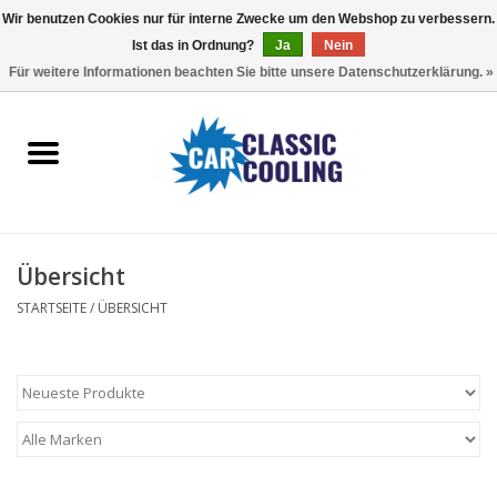
Wir benutzen Cookies nur für interne Zwecke um den Webshop zu verbessern.
Ist das in Ordnung?
Ja
Nein
EUR
/
GBP
0 Artikel - €0,00
Für weitere Informationen beachten Sie bitte unsere Datenschutzerklärung. »
Startseite
Komplette Kits
Fans
Übersicht
Controller
STARTSEITE
/
ÜBERSICHT
Accessoires
Angebot