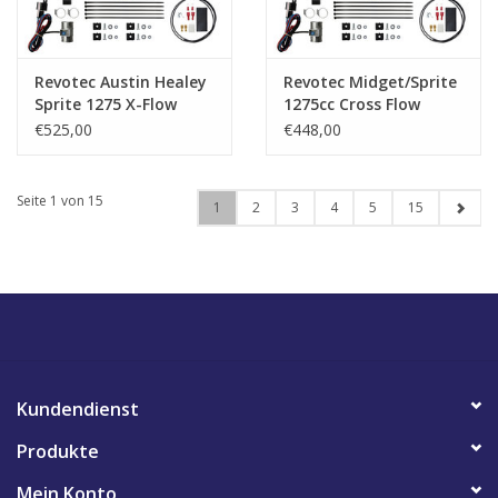
Revotec Austin Healey
Revotec Midget/Sprite
Sprite 1275 X-Flow
1275cc Cross Flow
Positive Earth
Radiator
€525,00
€448,00
Seite 1 von 15
1
2
3
4
5
15
Kundendienst
Produkte
Mein Konto