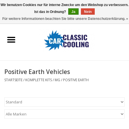
Wir benutzen Cookies nur für interne Zwecke um den Webshop zu verbessern.
Ist das in Ordnung?
Ja
Nein
EUR
/
GBP
0 Artikel - €0,00
Für weitere Informationen beachten Sie bitte unsere Datenschutzerklärung. »
Startseite
Komplette Kits
Fans
Positive Earth Vehicles
Controller
STARTSEITE
/
KOMPLETTE KITS
/
MG
/
POSITIVE EARTH
Accessoires
Angebot