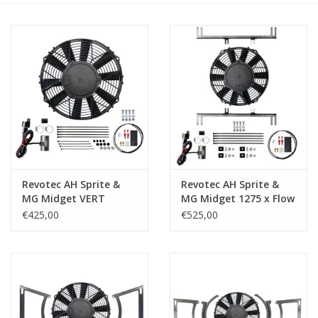
Revotec AH Sprite &
Revotec AH Sprite &
MG Midget VERT
MG Midget 1275 x Flow
Positive Earth
Positive Earth
€425,00
€525,00