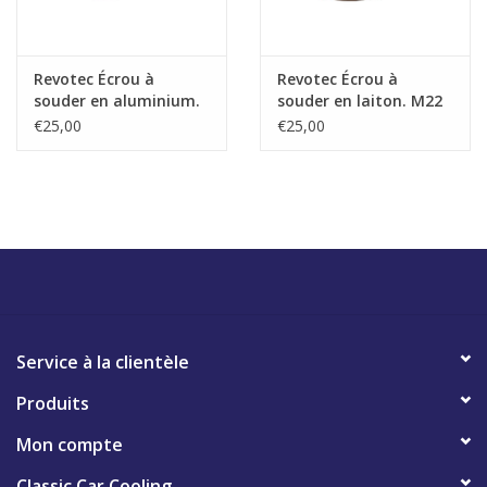
Revotec Écrou à
Revotec Écrou à
souder en aluminium.
souder en laiton. M22
M22 x 1,5.
x 1,5.
€25,00
€25,00
Service à la clientèle
Produits
Mon compte
Classic Car Cooling