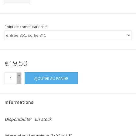
Point de commutation:
*
€19,50
+
AJOUTER AU PANIER
-
Informations
Disponibilité:
En stock
Interrupteur thermique (M22 x 1,5) .