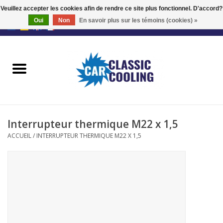
Veuillez accepter les cookies afin de rendre ce site plus fonctionnel. D'accord?
Oui
Non
En savoir plus sur les témoins (cookies) »
EUR
/
GBP
0 Articles - €0,00
Accueil
Kits complets
Fans
Interrupteur thermique M22 x 1,5
Le régulateur
ACCUEIL
/
INTERRUPTEUR THERMIQUE M22 X 1,5
Accessoires
Offre