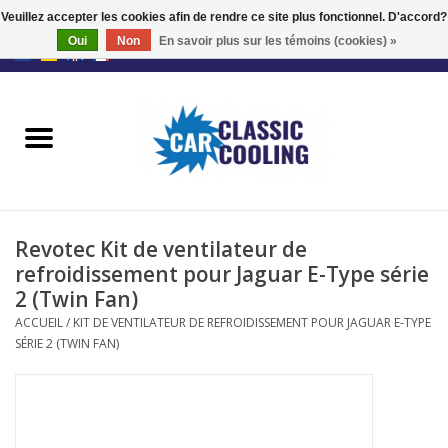
Veuillez accepter les cookies afin de rendre ce site plus fonctionnel. D'accord?
Oui
Non
En savoir plus sur les témoins (cookies) »
EUR
/
GBP
0 Articles - €0,00
Accueil
Kits complets
Fans
Revotec Kit de ventilateur de
Le régulateur
refroidissement pour Jaguar E-Type série
2 (Twin Fan)
Accessoires
ACCUEIL
/
KIT DE VENTILATEUR DE REFROIDISSEMENT POUR JAGUAR E-TYPE
SÉRIE 2 (TWIN FAN)
Offre