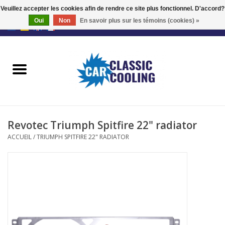
Veuillez accepter les cookies afin de rendre ce site plus fonctionnel. D'accord?
Oui
Non
En savoir plus sur les témoins (cookies) »
EUR
/
GBP
0 Articles - €0,00
Accueil
Kits complets
Fans
Revotec Triumph Spitfire 22" radiator
Le régulateur
ACCUEIL
/
TRIUMPH SPITFIRE 22" RADIATOR
Accessoires
Offre