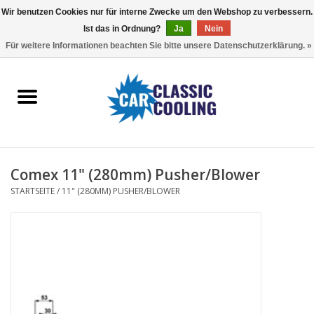
Wir benutzen Cookies nur für interne Zwecke um den Webshop zu verbessern.
Ist das in Ordnung?
Ja
Nein
EUR
/
GBP
0 Artikel - €0,00
Für weitere Informationen beachten Sie bitte unsere Datenschutzerklärung. »
Startseite
Komplette Kits
Fans
Comex 11" (280mm) Pusher/Blower
Controller
STARTSEITE
/
11" (280MM) PUSHER/BLOWER
Accessoires
Angebot