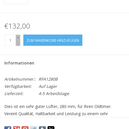
€132,00
+
ZUM WARENKORB HINZUFÜGEN
-
Informationen
Artikelnummer::
RFA1280B
Verfügbarkeit:
Auf Lager
Lieferzeit:
4-5 Arbeidstage
Dies ist ein sehr guter Lüfter, 280 mm, für Ihren Oldtimer.
Vereint Qualität, Haltbarkeit und Leistung zu einem sehr
wettbewerbsfähigen Preis.Der Lüfter ist leicht und verfügt über
hohe Leistung, abgedichtete Lager und ausgewuchtete Flügel.