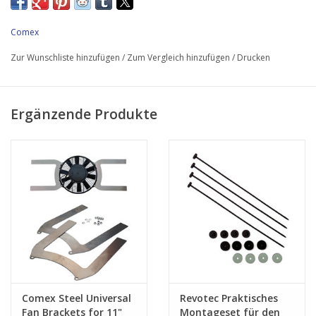
Das Gehäuse verfügt über vier integrierte 6,5-mm-
Montagelöcher mit verschiedenen Montagemöglichkeiten. Das
Comex
perfekte Upgrade für Ihr Auto. Technische
Zur Wunschliste hinzufügen
/
Zum Vergleich hinzufügen
/
Drucken
Spezifikation:Spannung: 12 VGewicht: 1,65 kgUngefährer
Arbeitsstrom: 9,2 Ampere
Ergänzende Produkte
Comex Steel Universal
Revotec Praktisches
Fan Brackets for 11"
Montageset für den