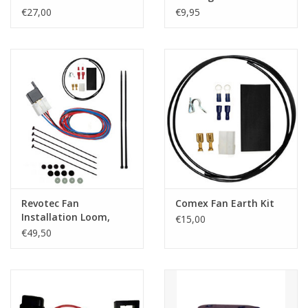
(280mm) Fan
Kühlerlüfter
€27,00
€9,95
Revotec Fan
Comex Fan Earth Kit
Installation Loom,
€15,00
Relay, Crimps & FPK01
€49,50