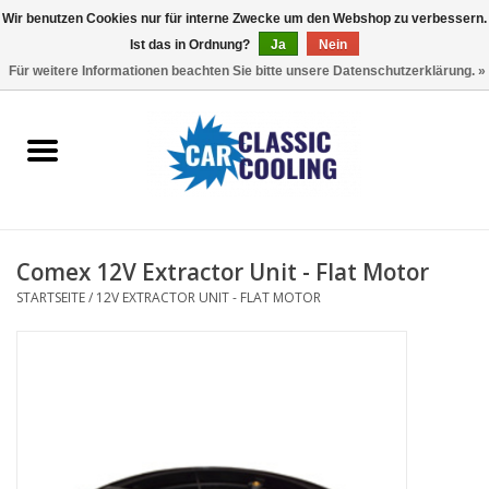
Wir benutzen Cookies nur für interne Zwecke um den Webshop zu verbessern.
Ist das in Ordnung?
Ja
Nein
EUR
/
GBP
0 Artikel - €0,00
Für weitere Informationen beachten Sie bitte unsere Datenschutzerklärung. »
Startseite
Komplette Kits
Fans
Comex 12V Extractor Unit - Flat Motor
Controller
STARTSEITE
/
12V EXTRACTOR UNIT - FLAT MOTOR
Accessoires
Angebot