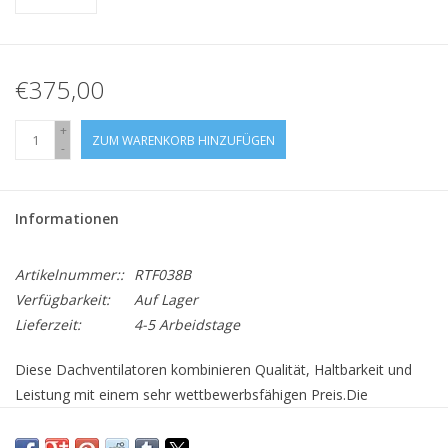
€375,00
+
ZUM WARENKORB HINZUFÜGEN
-
Informationen
Artikelnummer::
RTF038B
Verfügbarkeit:
Auf Lager
Lieferzeit:
4-5 Arbeidstage
Diese Dachventilatoren kombinieren Qualität, Haltbarkeit und
Leistung mit einem sehr wettbewerbsfähigen Preis.Die
Ventilatoren sind leicht und leistungsstark und profitieren von
abgedichteten Lagern und ausgewuchteten Flügeln. Sie sind für