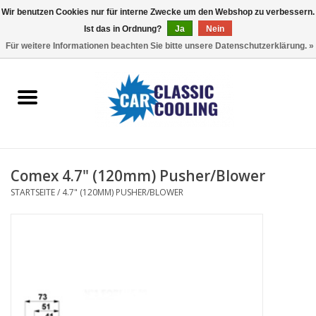
Wir benutzen Cookies nur für interne Zwecke um den Webshop zu verbessern.
Ist das in Ordnung?
Ja
Nein
EUR
/
GBP
0 Artikel - €0,00
Für weitere Informationen beachten Sie bitte unsere Datenschutzerklärung. »
Startseite
Komplette Kits
Fans
Comex 4.7" (120mm) Pusher/Blower
Controller
STARTSEITE
/
4.7" (120MM) PUSHER/BLOWER
Accessoires
Angebot