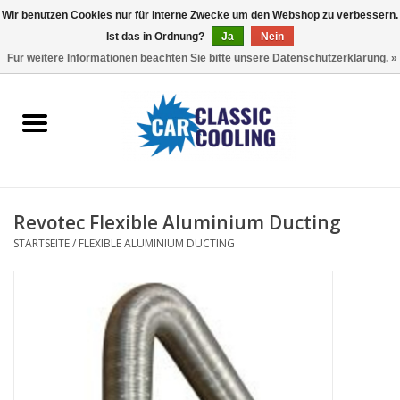
Wir benutzen Cookies nur für interne Zwecke um den Webshop zu verbessern.
Ist das in Ordnung?
Ja
Nein
EUR
/
GBP
0 Artikel - €0,00
Für weitere Informationen beachten Sie bitte unsere Datenschutzerklärung. »
Startseite
Komplette Kits
Fans
Revotec Flexible Aluminium Ducting
Controller
STARTSEITE
/
FLEXIBLE ALUMINIUM DUCTING
Accessoires
Angebot