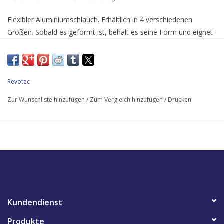
Flexibler Aluminiumschlauch. Erhältlich in 4 verschiedenen
Größen. Sobald es geformt ist, behält es seine Form und eignet
sich daher ideal zum Kühlen und Heizen in einem Fahrzeug oder
einer Anlage Hochtemperaturbeständig (bis 300° C), daher auch
unter der Motorhaube des Autos einsetzbar. Der Preis gilt pro
Länge von 1 Meter.
Revotec
Zur Wunschliste hinzufügen
/
Zum Vergleich hinzufügen
/
Drucken
Kundendienst
Produkte