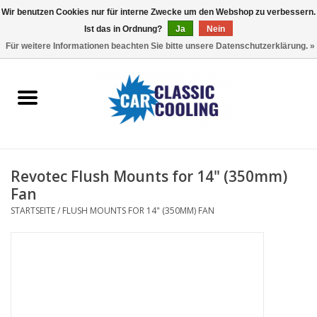
Wir benutzen Cookies nur für interne Zwecke um den Webshop zu verbessern.
Ist das in Ordnung?
Ja
Nein
EUR
/
GBP
0 Artikel - €0,00
Für weitere Informationen beachten Sie bitte unsere Datenschutzerklärung. »
Startseite
Komplette Kits
Fans
Revotec Flush Mounts for 14" (350mm)
Controller
Fan
STARTSEITE
/
FLUSH MOUNTS FOR 14" (350MM) FAN
Accessoires
Angebot