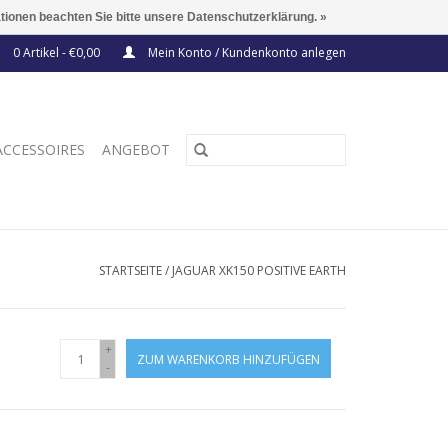
ationen beachten Sie bitte unsere Datenschutzerklärung. »
0 Artikel - €0,00
Mein Konto / Kundenkonto anlegen
ACCESSOIRES
ANGEBOT
STARTSEITE
/
JAGUAR XK150 POSITIVE EARTH
+
ZUM WARENKORB HINZUFÜGEN
-