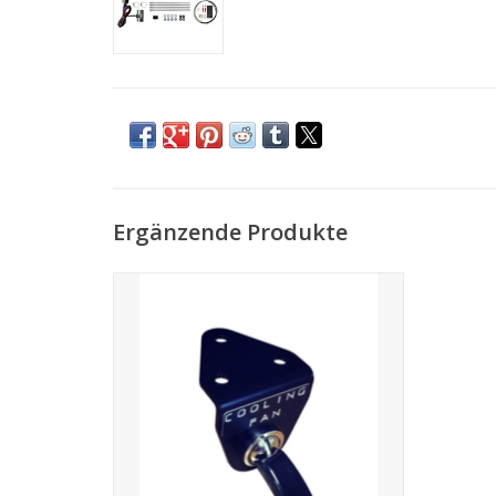
Ergänzende Produkte
Klassischer Ventilator-Kippschalter im
Jaguar-Stil
ZUM WARENKORB HINZUFÜGEN