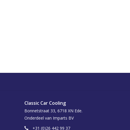
Classic Car Cooling
Bonnetstraat 33, 6718 XN Ede.
Onderdeel van Imparts BV
+31 (0)26 442 99 37