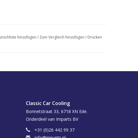
nschliste hinzufügen
/
Zum Vergleich hinzufügen
/
Drucken
Classic Car Cooling
Bonnetstraat 33, 6718 XN Ede.
Onderdeel van Imparts BV
+31 (0)26 442 99 37
info@imparts.nl