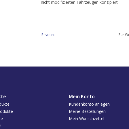
nicht modifizierten Fahrzeugen konzipiert.
Revotec
Zur Wu
kte
Mein Konto
dukte
Kundenkonto anlegen
odukte
Meine Bestellungen
te
Mein Wunschzettel
d