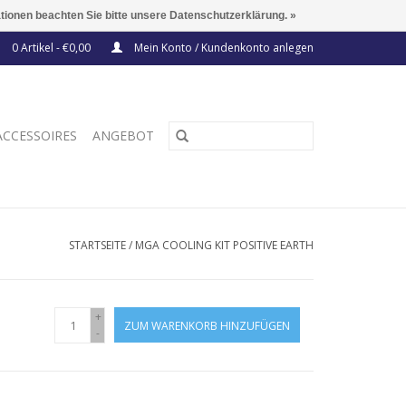
ationen beachten Sie bitte unsere Datenschutzerklärung. »
0 Artikel - €0,00
Mein Konto / Kundenkonto anlegen
ACCESSOIRES
ANGEBOT
STARTSEITE
/
MGA COOLING KIT POSITIVE EARTH
+
ZUM WARENKORB HINZUFÜGEN
-