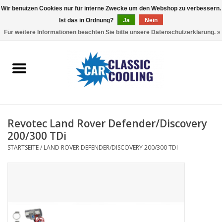
Wir benutzen Cookies nur für interne Zwecke um den Webshop zu verbessern.
Ist das in Ordnung?
Ja
Nein
EUR
/
GBP
0 Artikel - €0,00
Für weitere Informationen beachten Sie bitte unsere Datenschutzerklärung. »
Startseite
Komplette Kits
Fans
Revotec Land Rover Defender/Discovery
Controller
200/300 TDi
STARTSEITE
/
LAND ROVER DEFENDER/DISCOVERY 200/300 TDI
Accessoires
Angebot