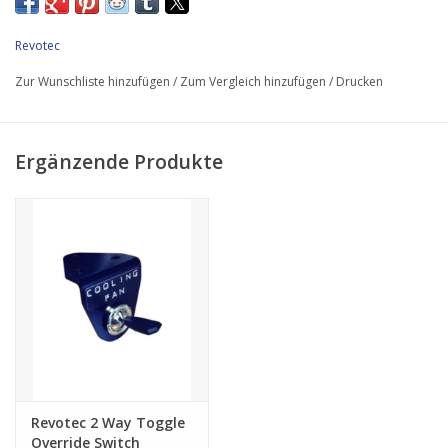
Armaturen Bitte beachten Sie: Revotec Retrofit-Kühlkits sind für
die Verwendung mit standardmäßigen, nicht modifizierten
Revotec
Fahrzeugen konzipiert. *** Bitte beachten Sie: Dieses Kit ist
speziell für die Verwendung auf einem originalen MGB GT V8 &
Zur Wunschliste hinzufügen
/
Zum Vergleich hinzufügen
/
Drucken
Kühler. ***
Ergänzende Produkte
Revotec 2 Way Toggle
Override Switch