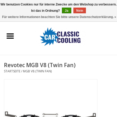
Wir benutzen Cookies nur für interne Zwecke um den Webshop zu verbessern.
Ist das in Ordnung?
Ja
Nein
EUR
/
GBP
0 Artikel - €0,00
Für weitere Informationen beachten Sie bitte unsere Datenschutzerklärung. »
Startseite
Komplette Kits
Fans
Revotec MGB V8 (Twin Fan)
Controller
STARTSEITE
/
MGB V8 (TWIN FAN)
Accessoires
Angebot