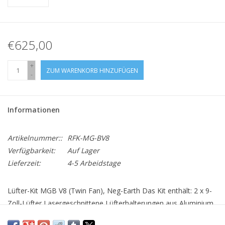
€625,00
+
ZUM WARENKORB HINZUFÜGEN
-
Informationen
Artikelnummer::
RFK-MG-BV8
Verfügbarkeit:
Auf Lager
Lieferzeit:
4-5 Arbeidstage
Lüfter-Kit MGB V8 (Twin Fan), Neg-Earth Das Kit enthält: 2 x 9-
Zoll-Lüfter Lasergeschnittene Lüfterhalterungen aus Aluminium
35-mm-Revotec-Lüftersteuerung Erdungsset Schrauben &