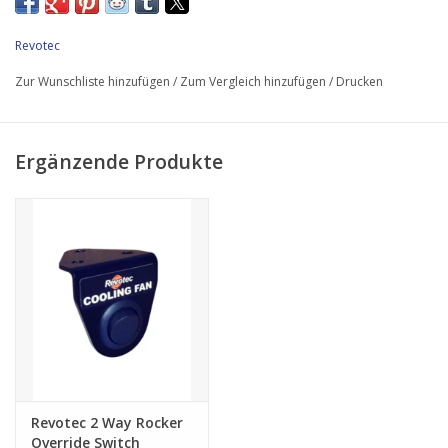
elektronische Revotec-LüftersteuerungErdung KitSchrauben und
Beschläge Bitte beachten Sie: Revotec Retrofit-Kühlkits sind für
Revotec
die Verwendung mit standardmäßigen, nicht modifizierten
Fahrzeugen konzipiert.
Zur Wunschliste hinzufügen
/
Zum Vergleich hinzufügen
/
Drucken
Ergänzende Produkte
Revotec 2 Way Rocker
Override Switch