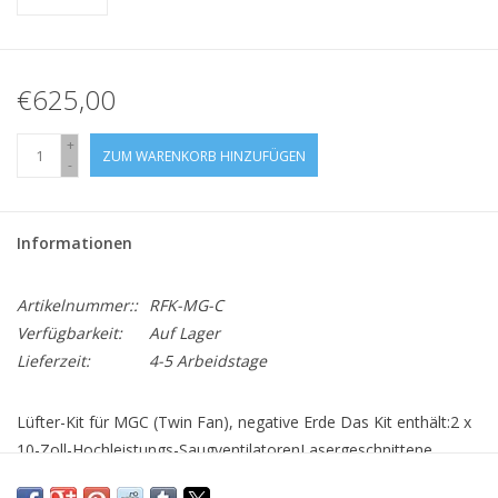
€625,00
+
ZUM WARENKORB HINZUFÜGEN
-
Informationen
Artikelnummer::
RFK-MG-C
Verfügbarkeit:
Auf Lager
Lieferzeit:
4-5 Arbeidstage
Lüfter-Kit für MGC (Twin Fan), negative Erde Das Kit enthält:2 x
10-Zoll-Hochleistungs-SaugventilatorenLasergeschnittene,
verzinkte Montagehalterungen aus Baustahl35 mm