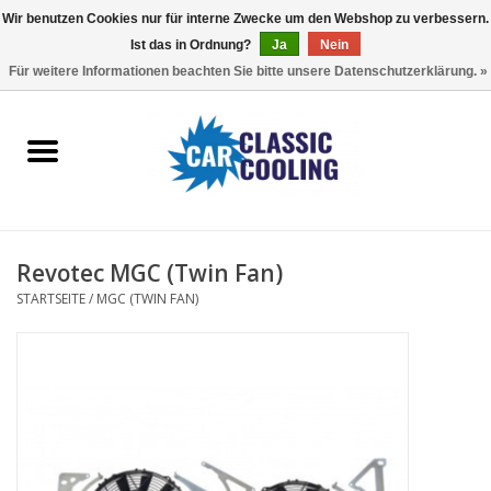
Wir benutzen Cookies nur für interne Zwecke um den Webshop zu verbessern.
Ist das in Ordnung?
Ja
Nein
EUR
/
GBP
0 Artikel - €0,00
Für weitere Informationen beachten Sie bitte unsere Datenschutzerklärung. »
Startseite
Komplette Kits
Fans
Revotec MGC (Twin Fan)
Controller
STARTSEITE
/
MGC (TWIN FAN)
Accessoires
Angebot