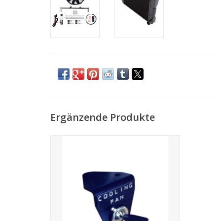
Ergänzende Produkte
2-Wege-Kippschalter im klassischen
Smiths-Stil
ZUM WARENKORB HINZUFÜGEN