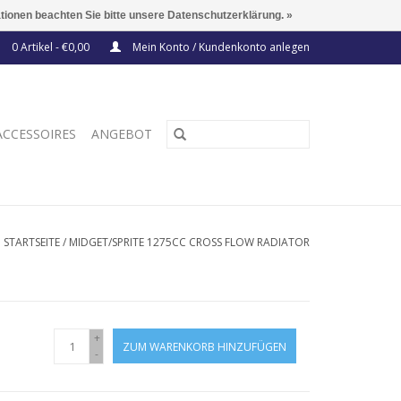
ationen beachten Sie bitte unsere Datenschutzerklärung. »
0 Artikel - €0,00
Mein Konto / Kundenkonto anlegen
ACCESSOIRES
ANGEBOT
STARTSEITE
/
MIDGET/SPRITE 1275CC CROSS FLOW RADIATOR
+
ZUM WARENKORB HINZUFÜGEN
-