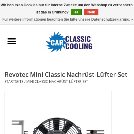
Wir benutzen Cookies nur für interne Zwecke um den Webshop zu verbessern.
Ist das in Ordnung?
Ja
Nein
EUR
/
GBP
0 Artikel - €0,00
Für weitere Informationen beachten Sie bitte unsere Datenschutzerklärung. »
Startseite
Komplette Kits
Fans
Revotec Mini Classic Nachrüst-Lüfter-Set
Controller
STARTSEITE
/
MINI CLASSIC NACHRÜST-LÜFTER-SET
Accessoires
Angebot