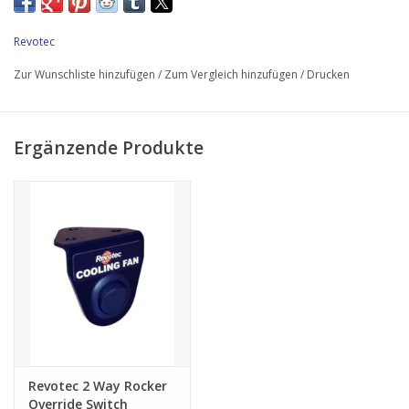
9 „Ansaugventilator
Lasergeschnittene Lüfterhalterungen aus Edelstahl
Revotec
Selbstschließende elektronische Lüftersteuerung von Revotec
Zur Wunschliste hinzufügen
/
Zum Vergleich hinzufügen
/
Drucken
Erdungsset Schrauben & Armaturen
Bitte beachten Sie: Revotec Retrofit-Kühlkits sind für die
Ergänzende Produkte
Verwendung mit standardmäßigen, nicht modifizierten
Fahrzeugen konzipiert.
Revotec 2 Way Rocker
Override Switch