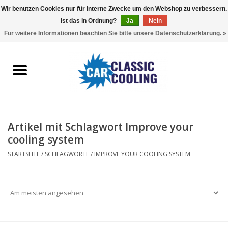
Wir benutzen Cookies nur für interne Zwecke um den Webshop zu verbessern.
Ist das in Ordnung?
Ja
Nein
EUR
/
GBP
0 Artikel - €0,00
Für weitere Informationen beachten Sie bitte unsere Datenschutzerklärung. »
Startseite
Komplette Kits
Fans
Artikel mit Schlagwort Improve your
Controller
cooling system
STARTSEITE
/
SCHLAGWORTE
/
IMPROVE YOUR COOLING SYSTEM
Accessoires
Angebot